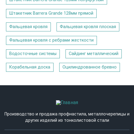
Штакетник Barrera Grande 128мм прямой
Фальцевая кровля
Фальцевая кровля плоская
Фальцевая кровля с ребрами жесткости
Водосточные системы
Сайдинг металлический
Корабельная доска
Оцилиндрованное бревно
Производство и продажа профнастила, металлочерепицы и
других изделий из тонколистовой стали