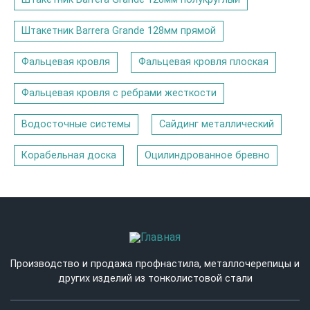
Штакетник Barrera Grande 128мм прямой
Фальцевая кровля
Фальцевая кровля плоская
Фальцевая кровля с ребрами жесткости
Водосточные системы
Сайдинг металлический
Корабельная доска
Оцилиндрованное бревно
Производство и продажа профнастила, металлочерепицы и
других изделий из тонколистовой стали