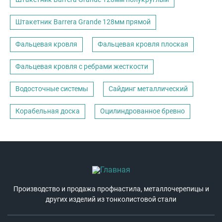
Штакетник Barrera Grande 128мм прямой
Фальцевая кровля
Фальцевая кровля плоская
Фальцевая кровля с ребрами жесткости
Водосточные системы
Сайдинг металлический
Корабельная доска
Оцилиндрованное бревно
Производство и продажа профнастила, металлочерепицы и
других изделий из тонколистовой стали