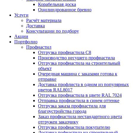
Корабельная доска
Оцилиндрованное бревно
Услуги
Расчёт материала
Доставка
Консультации по подбору
Акции
Портфолио
Профнастил
Отгрузка профнастила С8
Производство несущего профнастила
Отгрузка профнастила на строительный
объект
Очередная машина с заказами готова к
отправке
Доставка профлиста в одном из популярных
цветов RAL8017
Отгрузка профнастила в цвете RAL 7024
Отправка профнастила в синем оттенке
Отгрузка заказа профнастила для
благоустройства города
Заказ профнастила нестандартного цвета
отгружен заказчику
Отгрузка профнастила покупателю
Доставка пофнастила на строительный