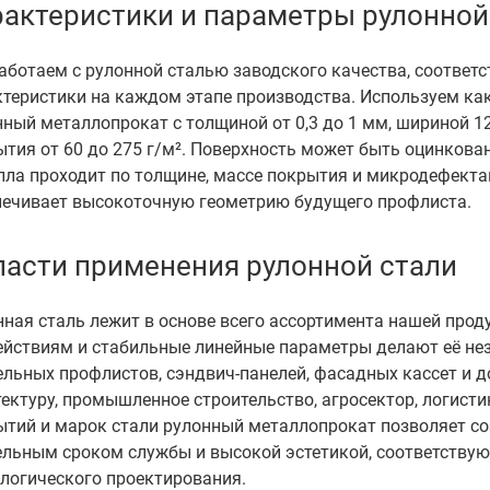
рактеристики и параметры рулонной
аботаем с рулонной сталью заводского качества, соответс
ктеристики на каждом этапе производства. Используем ка
нный металлопрокат с толщиной от 0,3 до 1 мм, шириной 1
тия от 60 до 275 г/м². Поверхность может быть оцинкова
лла проходит по толщине, массе покрытия и микродефекта
печивает высокоточную геометрию будущего профлиста.
ласти применения рулонной стали
ная сталь лежит в основе всего ассортимента нашей прод
ействиям и стабильные линейные параметры делают её не
ельных профлистов, сэндвич-панелей, фасадных кассет и 
ектуру, промышленное строительство, агросектор, логист
ытий и марок стали рулонный металлопрокат позволяет со
ельным сроком службы и высокой эстетикой, соответству
ологического проектирования.