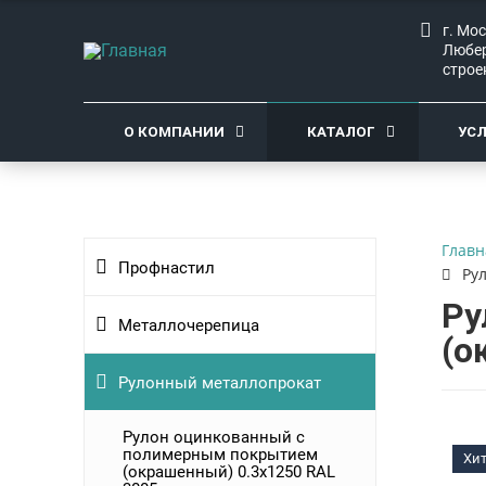
г. Мо
Любер
строе
О КОМПАНИИ
КАТАЛОГ
УС
Главн
Профнастил
Ру
Ру
Металлочерепица
(о
Рулонный металлопрокат
Рулон оцинкованный с
полимерным покрытием
Хи
(окрашенный) 0.3x1250 RAL