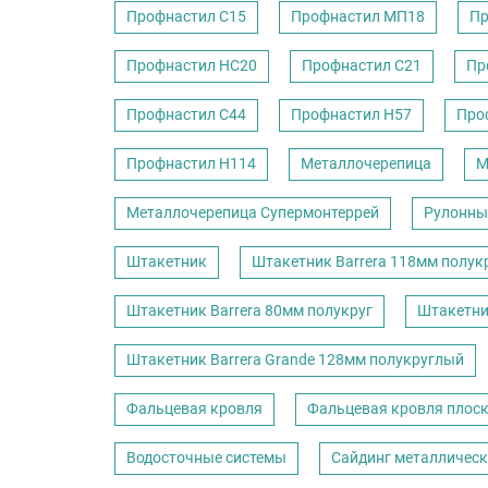
Профнастил С15
Профнастил МП18
Пр
Профнастил НС20
Профнастил С21
Пр
Профнастил С44
Профнастил Н57
Про
Профнастил Н114
Металлочерепица
М
Металлочерепица Супермонтеррей
Рулонны
Штакетник
Штакетник Barrera 118мм полук
Штакетник Barrera 80мм полукруг
Штакетни
Штакетник Barrera Grande 128мм полукруглый
Фальцевая кровля
Фальцевая кровля плос
Водосточные системы
Сайдинг металличес