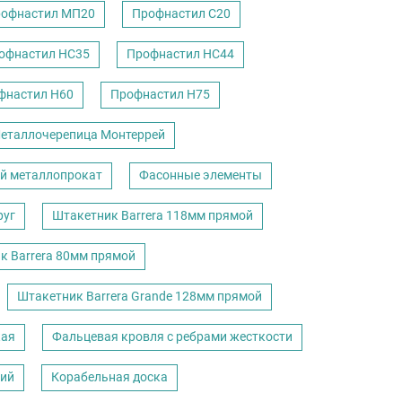
офнастил МП20
Профнастил С20
офнастил НС35
Профнастил НС44
фнастил Н60
Профнастил Н75
еталлочерепица Монтеррей
й металлопрокат
Фасонные элементы
руг
Штакетник Barrera 118мм прямой
к Barrera 80мм прямой
Штакетник Barrera Grande 128мм прямой
кая
Фальцевая кровля с ребрами жесткости
кий
Корабельная доска