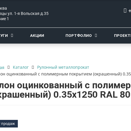
сква
цы ул. 1-я Вольская д.35
ние 1
ЛУГИ
АКЦИИ
ПОРТФОЛИО
ПРОЕК
Каталог
Рулонный металлопрокат
ая
лон оцинкованный с полимерным покрытием (окрашенный) 0.35x
лон оцинкованный с полиме
крашенный) 0.35x1250 RAL 80
т продаж