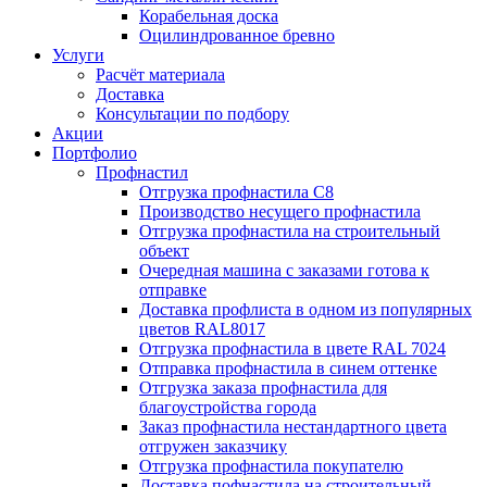
Корабельная доска
Оцилиндрованное бревно
Услуги
Расчёт материала
Доставка
Консультации по подбору
Акции
Портфолио
Профнастил
Отгрузка профнастила С8
Производство несущего профнастила
Отгрузка профнастила на строительный
объект
Очередная машина с заказами готова к
отправке
Доставка профлиста в одном из популярных
цветов RAL8017
Отгрузка профнастила в цвете RAL 7024
Отправка профнастила в синем оттенке
Отгрузка заказа профнастила для
благоустройства города
Заказ профнастила нестандартного цвета
отгружен заказчику
Отгрузка профнастила покупателю
Доставка пофнастила на строительный