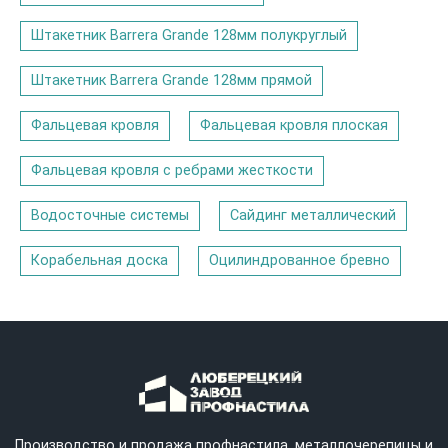
Штакетник Barrera Grande 128мм полукруглый
Штакетник Barrera Grande 128мм прямой
Фальцевая кровля
Фальцевая кровля плоская
Фальцевая кровля с ребрами жесткости
Водосточные системы
Сайдинг металлический
Корабельная доска
Оцилиндрованное бревно
Производство и продажа профнастила, металлочерепицы и