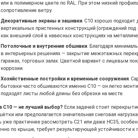
или в полимерном цвете по RAL. При этом низкий профи
сопротивление ветру.
Декоративные экраны и зашивки
. С10 хорошо подходит
вертикальных пристенных конструкций (ограждений под 
как внешний слой в навесных конструкциях на металлич
Потолочные и внутренние обшивки
. Благодаря минимал
в интерьерных решениях — закрытие межэтажных перекр
гаражах, торговых залах. Цветной вариант с лицевым по
коррозии.
Хозяйственные постройки и временные сооружения
. С
бытовки часто обшиваются именно С10 — он легко монтир
подходят листы любой длины без обрезки на месте.
а С10 — не лучший выбор?
Если задачей стоит перекрытие
шётки или предполагается значительная снеговая нагрузка
ь уже практичнее рассмотреть С21 или даже НС35, особенн
енно по крыше, требует результирующей устойчивости к п