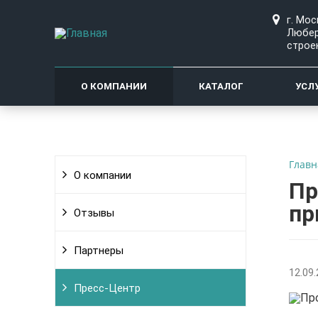
г. Мос
Любер
строе
О КОМПАНИИ
КАТАЛОГ
УСЛ
Главн
О компании
Пр
пр
Отзывы
Партнеры
12.09
Пресс-Центр