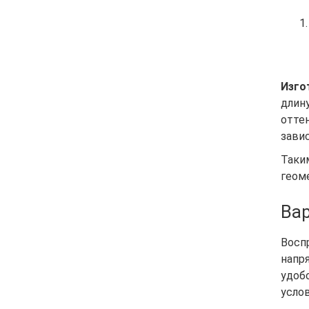
Изго
длин
оттен
зави
Таким
геом
Вар
Восп
напр
удоб
услов