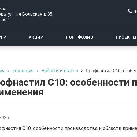
ква
+
цы ул. 1-я Вольская д.35
ние 1
УГИ
АКЦИИ
ПОРТФОЛИО
ПРОЕКТЫ
Компания
Новости и статьи
Профнастил С10: особе
ая
офнастил С10: особенности 
именения
.2025