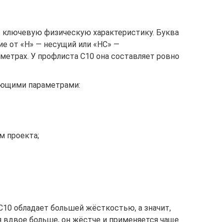
о ключевую физическую характеристику. Буква
ие от «Н» —
несущий
или «НС» —
иметрах. У профлиста С10 она составляет ровно
ующими параметрами:
ам проекта;
т С10 обладает большей жёсткостью, а значит,
я вдвое больше, он жёстче и применяется чаще