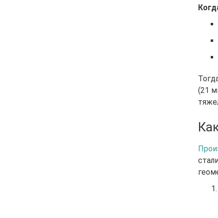
Когд
Тогд
(21 м
тяже
Как
Прои
стал
геом