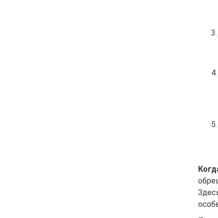
Когд
обре
Здес
особ