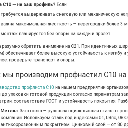
а С10 — не ваш профиль?
Если:
требуется выдерживать снеговую или механическую нагр
важна максимальная жёсткость — перегородки более 3 м 
монтаж планируется без опоры на каждый пролёт.
а разумно обратить внимание на С21. При идентичных шир
м) обеспечивает более высокую устойчивость к изгибу и у
лее: проверьте транспорт и опоры.
 мы производим профнастил С10 на 
зводство профлиста С10
на нашем предприятии организов
и до упаковки готовой продукции согласно параметрам зак
етрии, соответствие ГОСТ и устойчивость покрытия. Раз
Металл
. Заготовка — рулонная оцинкованная сталь от р
компаний. Используем сталь под индексами 01, 08пс, 08
антикоррозионным покрытием. Цинковый слой — от 80 до 