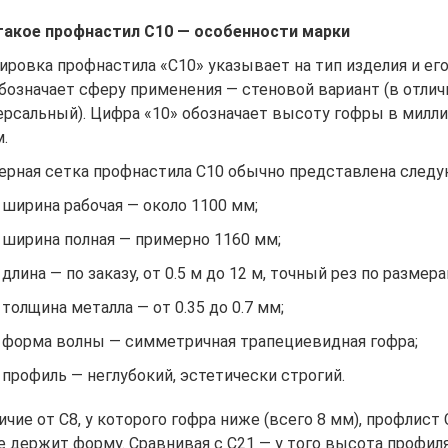
такое профнастил С10 — особенности марки
ировка профнастила «С10» указывает на тип изделия и ег
обозначает сферу применения —
стеновой
вариант (в отлич
ерсальный
). Цифра «10» обозначает высоту гофры в милл
.
ерная сетка профнастила С10 обычно представлена след
ширина рабочая — около 1100 мм;
ширина полная — примерно 1160 мм;
длина — по заказу, от 0.5 м до 12 м, точный рез по размер
толщина металла — от 0.35 до 0.7 мм;
форма волны — симметричная трапециевидная гофра;
профиль — неглубокий, эстетически строгий.
ичие от С8, у которого гофра ниже (всего 8 мм), профлис
е держит форму. Сравнивая с С21 — у того высота профил