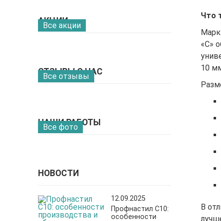
Что 
АКЦИИ
Все акции
Марк
«С» 
унив
10 мм
ОТЗЫВЫ О НАС
Все отзывы
Разм
НАШИ РАБОТЫ
Все фото
НОВОСТИ
12.09.2025
В отл
Профнастил С10:
особенности
лучш