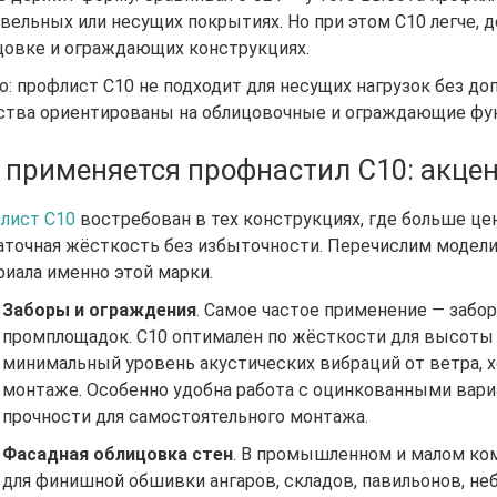
овельных или несущих покрытиях. Но при этом С10 легче, 
цовке и ограждающих конструкциях.
: профлист С10 не подходит для несущих нагрузок без доп
ства ориентированы на облицовочные и ограждающие функ
 применяется профнастил С10: акце
лист С10
востребован в тех конструкциях, где больше це
аточная жёсткость без избыточности. Перечислим модели
риала именно этой марки.
Заборы и ограждения
. Самое частое применение — забор
промплощадок. С10 оптимален по жёсткости для высоты о
минимальный уровень акустических вибраций от ветра,
монтаже. Особенно удобна работа с оцинкованными вариа
прочности для самостоятельного монтажа.
Фасадная облицовка стен
. В промышленном и малом ко
для финишной обшивки ангаров, складов, павильонов, не