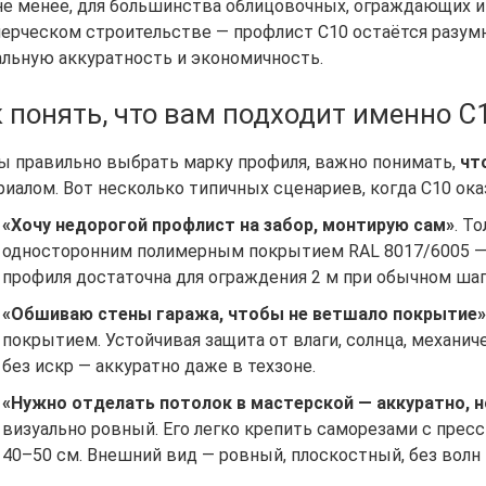
не менее, для большинства облицовочных, ограждающих и
ерческом строительстве — профлист С10 остаётся разу
альную аккуратность и экономичность.
 понять, что вам подходит именно С
ы правильно выбрать марку профиля, важно понимать,
чт
риалом. Вот несколько типичных сценариев, когда С10 о
«Хочу недорогой профлист на забор, монтирую сам»
. Т
односторонним полимерным покрытием RAL 8017/6005 — 
профиля достаточна для ограждения 2 м при обычном шаге 
«Обшиваю стены гаража, чтобы не ветшало покрытие»
покрытием. Устойчивая защита от влаги, солнца, механи
без искр — аккуратно даже в техзоне.
«Нужно отделать потолок в мастерской — аккуратно, н
визуально ровный. Его легко крепить саморезами с прес
40–50 см. Внешний вид — ровный, плоскостный, без волн 