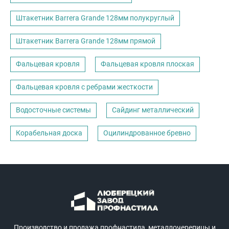
Штакетник Barrera Grande 128мм полукруглый
Штакетник Barrera Grande 128мм прямой
Фальцевая кровля
Фальцевая кровля плоская
Фальцевая кровля с ребрами жесткости
Водосточные системы
Сайдинг металлический
Корабельная доска
Оцилиндрованное бревно
Производство и продажа профнастила, металлочерепицы и