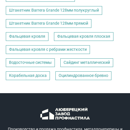
Штакетник Barrera Grande 128мм полукруглый
Штакетник Barrera Grande 128мм прямой
Фальцевая кровля
Фальцевая кровля плоская
Фальцевая кровля с ребрами жесткости
Водосточные системы
Сайдинг металлический
Корабельная доска
Оцилиндрованное бревно
Производство и продажа профнастила, металлочерепицы и