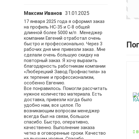
Максим Иванов
31.01.2025
Давид С
29.
фнастила.
17 января 2025 года я оформил заказ
Ребята круты
 заказы
на профиль НС-35 и С-8 общей
своего дело !!
венный
длинной более 5000 м/п . Менеджер
обратился име
узке авто.
компании Евгений отработал очень
успешно и без
По
быстро и профессионально. Через 3
желаю успехо
рабочих дня мне привезли заказ.. Мне
сделали очень большую скидку на
повторный заказ. Я хочу выразить
благодарность работникам компании
«Люберецкий Завод Профнастила» за
их терпение и профессионализм,
особенно Евгению.
Все понравилось. Помогли рассчитать
нужное количество материала. Есть
доставка, привезли когда было
удобно нам, все целое. По
возникающим вопросам менеджер
всегда был на связи, большое
спасибо. Быстро, оперативно,
качественно. Выполнение заказа
В
четко в оговоренные сроки. Качество
на высшем уровне. Спасибо.