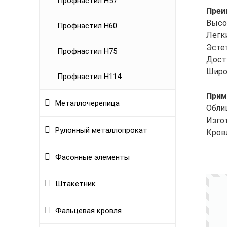
Профнастил Н57
Преи
Высо
Профнастил Н60
Легк
Эсте
Профнастил Н75
Дост
Широ
Профнастил Н114
Прим
Металлочерепица
Обли
Изго
Рулонный металлопрокат
Кров
Фасонные элементы
Штакетник
Фальцевая кровля