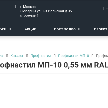
г. Москва
+
Люберцы ул. 1-я Вольская д.35
строение 1
ЛУГИ
АКЦИИ
ПОРТФОЛИО
ПРОЕК
Каталог
Профнастил
Профнастил МП10
Профна
ая
офнастил МП-10 0,55 мм RAL