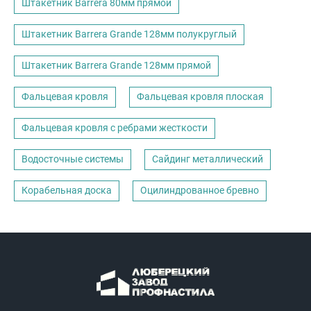
Штакетник Barrera 80мм прямой
Штакетник Barrera Grande 128мм полукруглый
Штакетник Barrera Grande 128мм прямой
Фальцевая кровля
Фальцевая кровля плоская
Фальцевая кровля с ребрами жесткости
Водосточные системы
Сайдинг металлический
Корабельная доска
Оцилиндрованное бревно