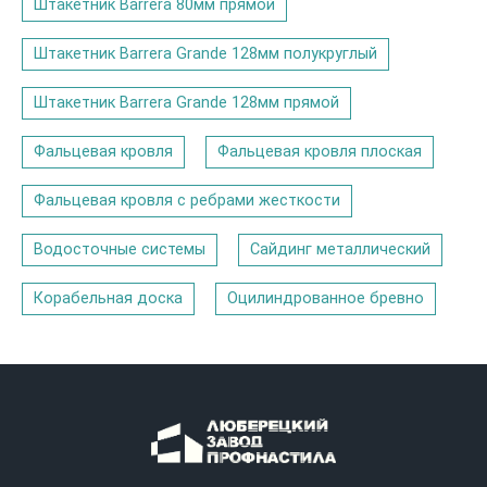
Штакетник Barrera 80мм прямой
Штакетник Barrera Grande 128мм полукруглый
Штакетник Barrera Grande 128мм прямой
Фальцевая кровля
Фальцевая кровля плоская
Фальцевая кровля с ребрами жесткости
Водосточные системы
Сайдинг металлический
Корабельная доска
Оцилиндрованное бревно