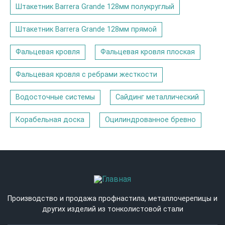
Штакетник Barrera Grande 128мм полукруглый
Штакетник Barrera Grande 128мм прямой
Фальцевая кровля
Фальцевая кровля плоская
Фальцевая кровля с ребрами жесткости
Водосточные системы
Сайдинг металлический
Корабельная доска
Оцилиндрованное бревно
Производство и продажа профнастила, металлочерепицы и
других изделий из тонколистовой стали