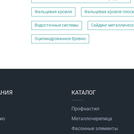
Фальцевая кровля
Фальцевая кровля плос
Водосточные системы
Сайдинг металличес
Оцилиндрованное бревно
АНИЯ
КАТАЛОГ
Профнастил
ио
Металлочерепица
Фасонные элементы