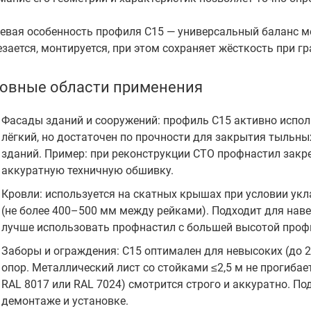
евая особенность профиля С15 — универсальный баланс ме
зается, монтируется, при этом сохраняет жёсткость при г
овные области применения
Фасады зданий и сооружений: профиль С15 активно испол
лёгкий, но достаточен по прочности для закрытия тыльны
зданий. Пример: при реконструкции СТО профнастил закре
аккуратную техничную обшивку.
Кровли: используется на скатных крышах при условии ук
(не более 400–500 мм между рейками). Подходит для навес
лучше использовать профнастил с большей высотой профи
Заборы и ограждения: С15 оптимален для невысоких (до 
опор. Металлический лист со стойками ≤2,5 м не прогибает
RAL 8017 или RAL 7024) смотрится строго и аккуратно. По
демонтаже и установке.