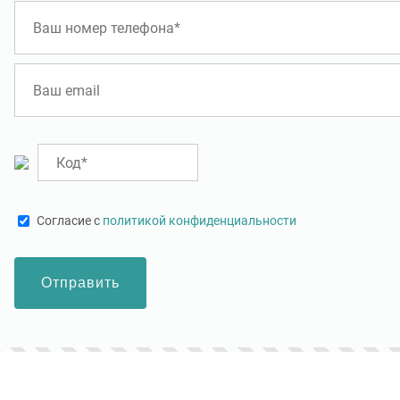
01.2025
Systems Eruscus
09.01.2025
 настоящие профи своего
Покупали профнастил н75 и н114,
О
 не пожалел что
команда профессионалов! просил
у
но к вам, все прошло
сделать большой объем за один день,
каких либо проблем,
пошли на встречу и оперативно
 вам, спасибо большое
изготовили. В общем рекомендую и
буду обращаться.
Cогласие с
политикой конфиденциальности
Отправить