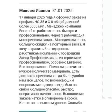
Максим Иванов
31.01.2025
Давид С
29.
настила.
17 января 2025 года я оформил заказ на
Ребята крутые
заказы
профиль НС-35 и С-8 общей длинной
дело !! Ни разу
нный минус,
более 5000 м/п . Менеджер компании
обратился имен
о.
Евгений отработал очень быстро и
успешно и без 
профессионально. Через 3 рабочих дня
желаю успехов
мне привезли заказ.. Мне сделали очень
большую скидку на повторный заказ. Я
хочу выразить благодарность
работникам компании «Люберецкий
Завод Профнастила» за их терпение и
профессионализм, особенно Евгению.
Все понравилось. Помогли рассчитать
нужное количество материала. Есть
доставка, привезли когда было удобно
нам, все целое. По возникающим
вопросам менеджер всегда был на
связи, большое спасибо. Быстро,
оперативно, качественно. Выполнение
заказа четко в оговоренные сроки.
Качество на высшем уровне. Спасибо.