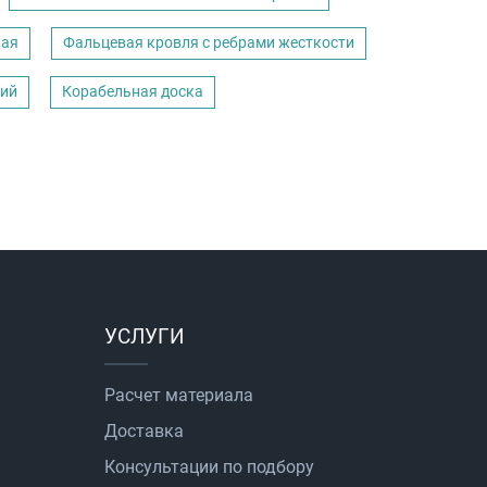
кая
Фальцевая кровля с ребрами жесткости
кий
Корабельная доска
УСЛУГИ
Расчет материала
Доставка
Консультации по подбору