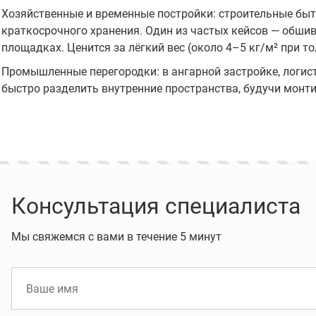
Хозяйственные и временные постройки: строительные быт
краткосрочного хранения. Один из частых кейсов — обши
площадках. Ценится за лёгкий вес (около 4–5 кг/м² при т
Промышленные перегородки: в ангарной застройке, логист
быстро разделить внутренние пространства, будучи монт
Увеличьте свою прибыль на
а лояльности для
заборах!
Консультация специалиста
клиентов "Оптовый
Альянс"
Мы свяжемся с вами в течение 5 минут