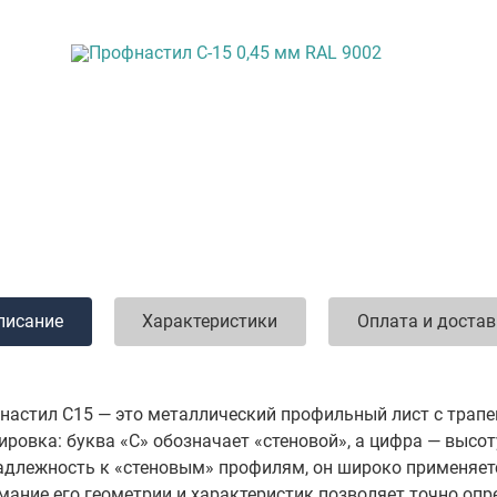
писание
Характеристики
Оплата и доста
настил С15 — это металлический профильный лист с трапе
ировка: буква «С» обозначает «стеновой», а цифра — высо
адлежность к «стеновым» профилям, он широко применяется
мание его геометрии и характеристик позволяет точно опр