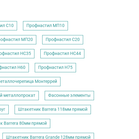
ил С10
Профнастил МП10
офнастил МП20
Профнастил С20
офнастил НС35
Профнастил НС44
фнастил Н60
Профнастил Н75
еталлочерепица Монтеррей
й металлопрокат
Фасонные элементы
руг
Штакетник Barrera 118мм прямой
к Barrera 80мм прямой
Штакетник Barrera Grande 128мм прямой