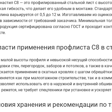
настил С8 — это профилированный стальной лист с высотой
кая гибкость, что делает его удобным в монтаже. Стандар
лина варьируется от 0,5 до 12 м. Изготавливаем из оцин
 в зависимости от требований заказчика. Минимальная то
продукция сертифицирована согласно ГОСТ и проходит кон
те.
ласти применения профлиста С8 в с
а малой высоты профиля и невысокой несущей способности
овки стен, перегородок, заборов и потолков, а также в к
скается применение в скатных кровлях с шагом обрешётки
еняется как при малоэтажном строительстве, так и в ком
зволяет использовать его в наружной и внутренней обшивк
 режется, не требует спецтехники при установке и ускоря
ловия хранения и рекомендации по 