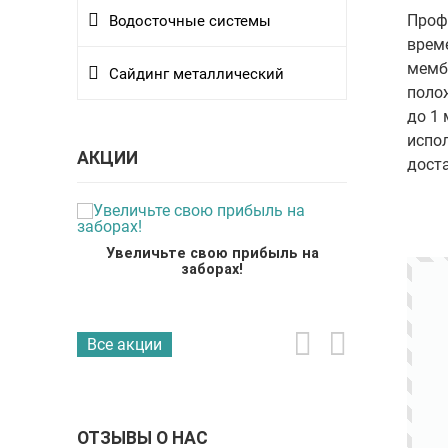
Проф
Водосточные системы
врем
мемб
Сайдинг металлический
поло
до 1 
испол
АКЦИИ
дост
Складской резерв
ыль на
Программ
крупных 
Все акции
ОТЗЫВЫ О НАС