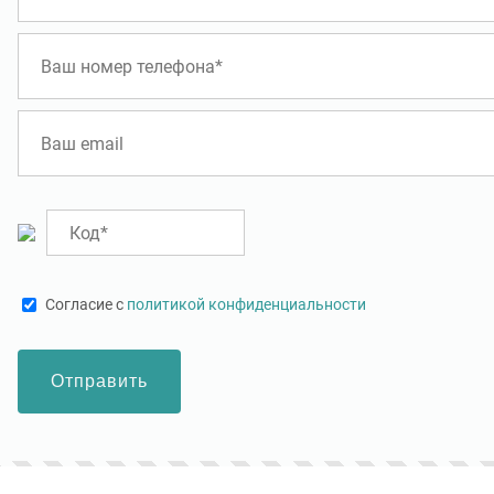
01.2025
Systems Eruscus
09.01.2025
 настоящие профи своего
Покупали профнастил н75 и н114,
О
 не пожалел что
команда профессионалов! просил
у
но к вам, все прошло
сделать большой объем за один день,
каких либо проблем,
пошли на встречу и оперативно
 вам, спасибо большое
изготовили. В общем рекомендую и
буду обращаться.
Cогласие с
политикой конфиденциальности
Отправить