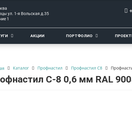
сква
цы ул. 1-я Вольская д.35
ние 1
ЛУГИ
АКЦИИ
ПОРТФОЛИО
ПРОЕК
Каталог
Профнастил
Профнастил C8
Профнасти
ая
офнастил С-8 0,6 мм RAL 900