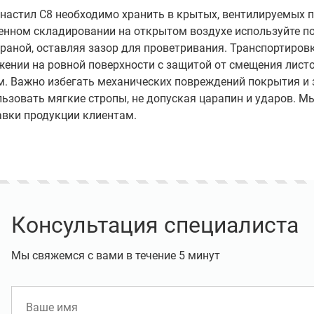
настил С8 необходимо хранить в крытых, вентилируемых 
енном складировании на открытом воздухе используйте п
раной, оставляя зазор для проветривания. Транспортиров
жении на ровной поверхности с защитой от смещения лис
м. Важно избегать механических повреждений покрытия и 
ьзовать мягкие стропы, не допуская царапин и ударов. М
авки продукции клиентам.
Увеличьте свою прибыль на
а лояльности для
заборах!
клиентов "Оптовый
Альянс"
Консультация специалиста
Мы свяжемся с вами в течение 5 минут