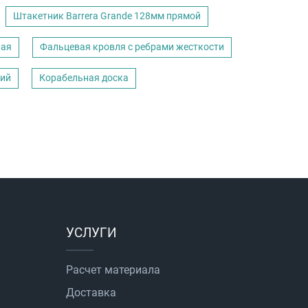
Штакетник Barrera Grande 128мм прямой
кая
Фальцевая кровля с ребрами жесткости
кий
Корабельная доска
УСЛУГИ
Расчет материала
Доставка