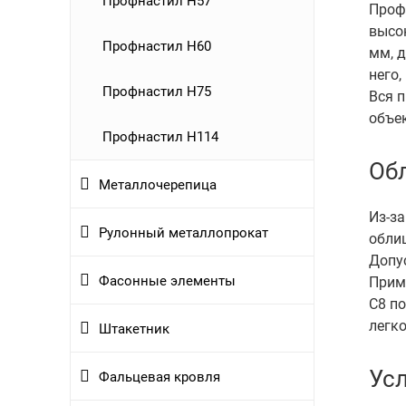
Профнастил Н57
Проф
высо
Профнастил Н60
мм, д
него,
Профнастил Н75
Вся 
объек
Профнастил Н114
Об
Металлочерепица
Из-з
Рулонный металлопрокат
облиц
Допу
Фасонные элементы
Прим
С8 по
легко
Штакетник
Ус
Фальцевая кровля