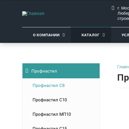
г. Мо
Любер
строе
О КОМПАНИИ
КАТАЛОГ
УС
Главн
Профнастил
Пр
Профнастил C8
Профнастил С10
Профнастил МП10
Профнастил С15