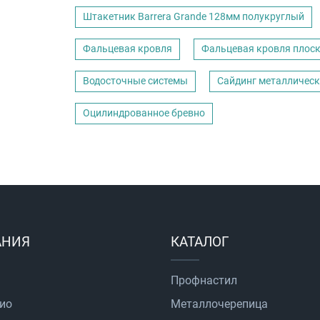
Штакетник Barrera Grande 128мм полукруглый
Фальцевая кровля
Фальцевая кровля плос
Водосточные системы
Сайдинг металличес
Оцилиндрованное бревно
АНИЯ
КАТАЛОГ
Профнастил
ио
Металлочерепица