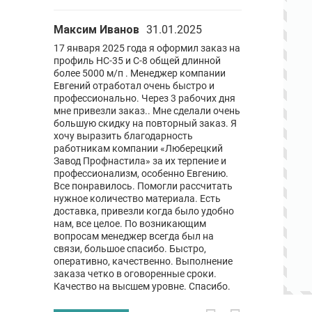
Максим Иванов
31.01.2025
Давид С
29.
настила.
17 января 2025 года я оформил заказ на
Ребята крутые
заказы
профиль НС-35 и С-8 общей длинной
дело !! Ни разу
нный минус,
более 5000 м/п . Менеджер компании
обратился имен
о.
Евгений отработал очень быстро и
успешно и без 
профессионально. Через 3 рабочих дня
желаю успехов
мне привезли заказ.. Мне сделали очень
большую скидку на повторный заказ. Я
хочу выразить благодарность
работникам компании «Люберецкий
Завод Профнастила» за их терпение и
профессионализм, особенно Евгению.
Все понравилось. Помогли рассчитать
нужное количество материала. Есть
доставка, привезли когда было удобно
нам, все целое. По возникающим
вопросам менеджер всегда был на
связи, большое спасибо. Быстро,
оперативно, качественно. Выполнение
заказа четко в оговоренные сроки.
Качество на высшем уровне. Спасибо.