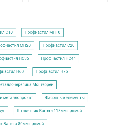
ил С10
Профнастил МП10
офнастил МП20
Профнастил С20
офнастил НС35
Профнастил НС44
фнастил Н60
Профнастил Н75
еталлочерепица Монтеррей
й металлопрокат
Фасонные элементы
руг
Штакетник Barrera 118мм прямой
к Barrera 80мм прямой