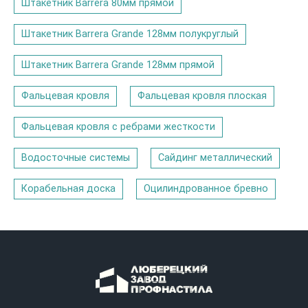
Штакетник Barrera 80мм прямой
Штакетник Barrera Grande 128мм полукруглый
Штакетник Barrera Grande 128мм прямой
Фальцевая кровля
Фальцевая кровля плоская
Фальцевая кровля с ребрами жесткости
Водосточные системы
Сайдинг металлический
Корабельная доска
Оцилиндрованное бревно